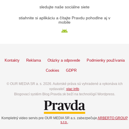
sledujte naše sociálne siete
stiahnite si aplikáciu a čítajte Pravdu pohodlne aj v
mobile
Kontakty
Reklama
Otázky a odpovede
Podmienky používania
Cookies
GDPR
© OUR MEDIA SR a. s. 2026. Autorské práva sú vyhradené a vykonáva ich
vydavateľ,
viac info
.
Blogovací systém Blog.Pravda.sk beží na technológií Wordpress.
Kompletný video servis pre OUR MEDIA SR a.s. zabezpečuje
ARBERTO GROUP
s.r.o.
.