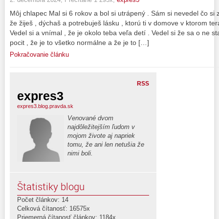
Môj chlapec Mal si 6 rokov a bol si utrápený . Sám si nevedel čo si 
že žiješ , dýchaš a potrebuješ lásku , ktorú ti v domove v ktorom te
Vedel si a vnímal , že je okolo teba veľa detí . Vedel si že sa o ne s
pocit , že je to všetko normálne a že je to […]
Pokračovanie článku
RSS
expres3
expres3.blog.pravda.sk
Venované dvom
najdôležitejším ľudom v
mojom živote aj napriek
tomu, že ani len netušia že
nimi boli.
Štatistiky blogu
Počet článkov: 14
Celková čítanosť: 16575x
Priemerná čítanosť článkov: 1184x