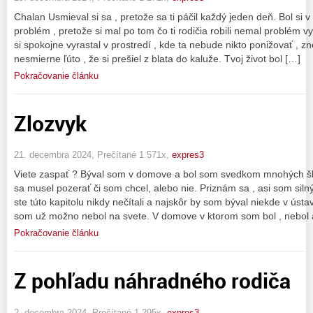
Chalan Usmieval si sa , pretože sa ti páčil každý jeden deň. Bol si
problém , pretože si mal po tom čo ti rodičia robili nemal problém vy
si spokojne vyrastal v prostredí , kde ta nebude nikto ponižovať , 
nesmierne ľúto , že si prešiel z blata do kaluže. Tvoj život bol […]
Pokračovanie článku
Zlozvyk
21. decembra 2024, Prečítané 1 571x,
expres3
Viete zaspať ? Býval som v domove a bol som svedkom mnohých šk
sa musel pozerať či som chcel, alebo nie. Priznám sa , asi som siln
ste túto kapitolu nikdy nečítali a najskôr by som býval niekde v ús
som už možno nebol na svete. V domove v ktorom som bol , nebol 
Pokračovanie článku
Z pohľadu náhradného rodiča
2. decembra 2024, Prečítané 1 295x,
expres3